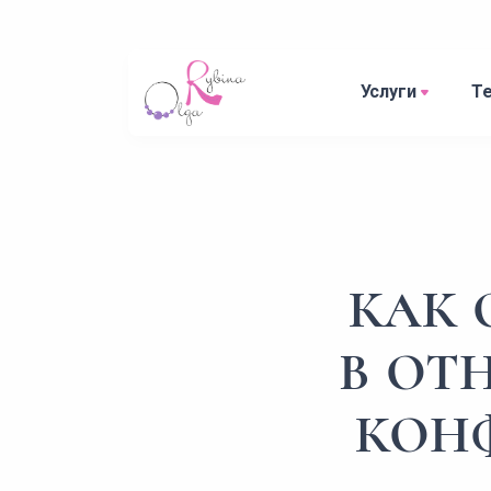
Услуги
Т
КАК 
В ОТ
КОН